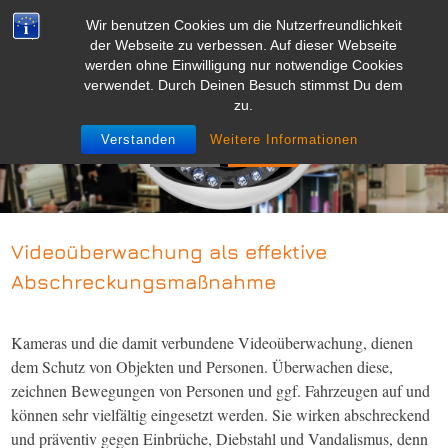
Skip
Wir benutzen Cookies um die Nutzerfreundlichkeit
to
☰ Navigation
der Webseite zu verbessen. Auf dieser Webseite
content
werden ohne Einwilligung nur notwendige Cookies
verwendet. Durch Deinen Besuch stimmst Du dem
zu.
Videoüberwachung
Videoüberwachung
Verstanden
Weitere Informationen
Videoüberwachung als effektive
Abschreckungsmaßnahme
Kameras und die damit verbundene Videoüberwachung, dienen
dem Schutz von Objekten und Personen. Überwachen diese,
zeichnen Bewegungen von Personen und ggf. Fahrzeugen auf und
können sehr vielfältig eingesetzt werden. Sie wirken abschreckend
und präventiv gegen Einbrüche, Diebstahl und Vandalismus, denn