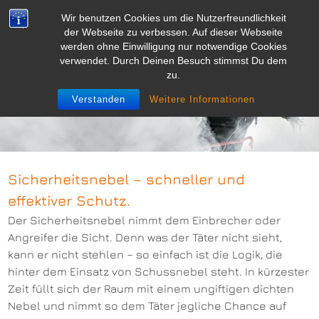
Skip
Wir benutzen Cookies um die Nutzerfreundlichkeit
to
☰ Navigation
der Webseite zu verbessen. Auf dieser Webseite
content
werden ohne Einwilligung nur notwendige Cookies
verwendet. Durch Deinen Besuch stimmst Du dem
zu.
Sicherheitsnebel
Sicherheitsnebel
Verstanden
Weitere Informationen
Sicherheitsnebel – schneller und
effektiver Schutz.
Der Sicherheitsnebel nimmt dem Einbrecher oder
Angreifer die Sicht. Denn was der Täter nicht sieht,
kann er nicht stehlen – so einfach ist die Logik, die
hinter dem Einsatz von Schussnebel steht. In kürzester
Zeit füllt sich der Raum mit einem ungiftigen dichten
Nebel und nimmt so dem Täter jegliche Chance auf